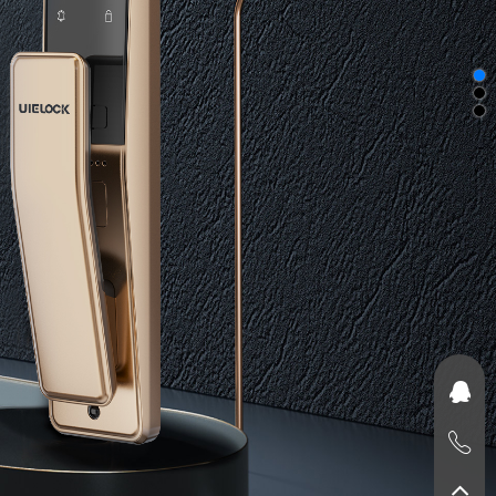


