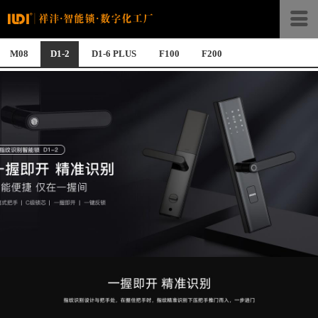
M08
D1-2
D1-6 PLUS
F100
F200