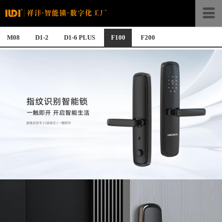
M08
D1-2
D1-6 PLUS
F100
F200